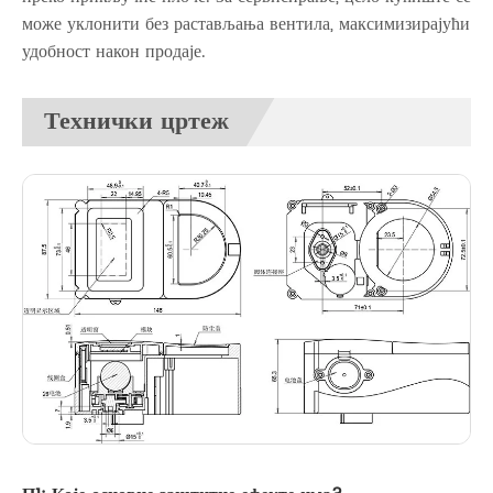
може уклонити без растављања вентила, максимизирајући
удобност након продаје.
Технички цртеж