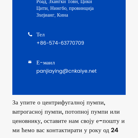
Роад, Зхангки Товн, Цики
Цити, Нингбо, провинција
Зхејианг, Кина
Тел

+86-574-63770709
Е-маил

panjiaying@cnkaiye.net
За упите о центрифугалној пумпи,
ватрогасној пумпи, потопној пумпи или
ценовнику, оставите нам своју е-пошту и
ми ћемо вас контактирати у року од 24