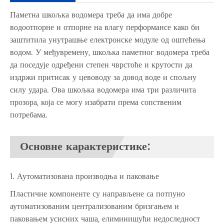
Паметна шкољка водомера треба да има добре
водоотпорне и отпорне на влагу перформансе како би
заштитила унутрашње електронске модуле од оштећења
водом. У међувремену, шкољка паметног водомера треба
да поседује одређени степен чврстоће и крутости да
издржи притисак у цевоводу за довод воде и спољну
силу удара. Ова шкољка водомера има три различита
прозора, која се могу изабрати према сопственим
потребама.
Основне карактеристике:
1. Аутоматизована производња и паковање
Пластичне компоненте су направљене са потпуно
аутоматизованим централизованим бризгањем и
паковањем усисних чаша, елиминишући недоследност