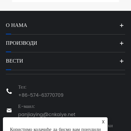
О НАМА
ПРОИЗВОДИ
ВЕСТИ
Тел:

+86-574-63770709
Е-маил:

panjiaying@cnkaiye.net
X
Адреса: бр. 25, Хуанцхенг Вест Роад, Зхангки
Користимо колачиће да бисмо вам понудили