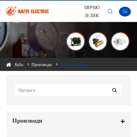
SRPSKI


ЈЕЗИК
Кућа
Производи
Водомер Схелл
Производи