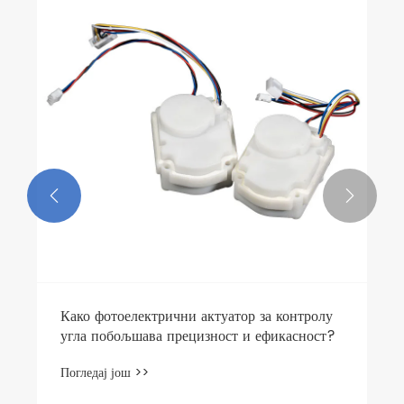


Како фотоелектрични актуатор за контролу
угла побољшава прецизност и ефикасност?
Погледај још >>