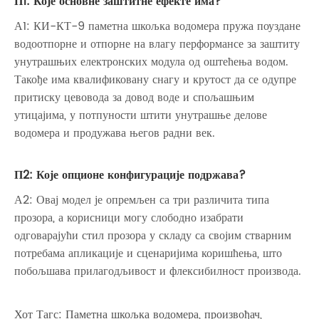
П1: Које основне заштитне ефекте има?
А1: КИ-КТ-9 паметна шкољка водомера пружа поуздане
водоотпорне и отпорне на влагу перформансе за заштиту
унутрашњих електронских модула од оштећења водом.
Такође има квалификовану снагу и крутост да се одупре
притиску цевовода за довод воде и спољашњим
утицајима, у потпуности штити унутрашње делове
водомера и продужава његов радни век.
П2: Које опционе конфигурације подржава?
А2: Овај модел је опремљен са три различита типа
прозора, а корисници могу слободно изабрати
одговарајући стил прозора у складу са својим стварним
потребама апликације и сценаријима коришћења, што
побољшава прилагодљивост и флексибилност производа.
Хот Тагс: Паметна шкољка водомера, произвођач,