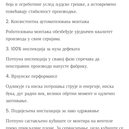
боја и огреботине услед људске грешке, а истовремено
повећавају стабилност производње.
2. Конзистентна аутоматизована монтажа
Роботизована монтажа обезбеђује уједначен квалитет
производа у свим серијама.
3. 100% инспекција за нула дефеката
Потпуна инспекција у свакој фази спречава да
неисправни производи напусте фабрику.
4. Врхунске перформансе
Одликује га ниска потрошња струје и енергије, ниска
бука, дуг радни век, велики обртни момент и одлично
заптивање.
5. Подијељена инсталација за лако одржавање
Потпуно састављено кућиште се монтира на вентиле
преко прикључне плоче. За сервисирање, цело кућиште се