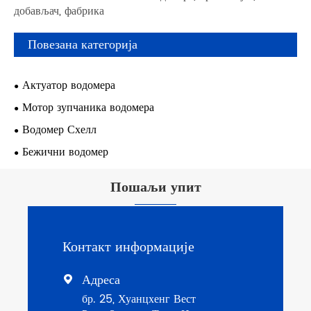
добављач, фабрика
Повезана категорија
Актуатор водомера
Мотор зупчаника водомера
Водомер Схелл
Бежични водомер
Пошаљи упит
Контакт информације
Адреса

бр. 25, Хуанцхенг Вест