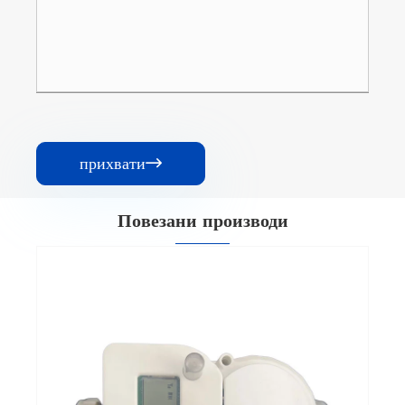
прихвати

Повезани производи