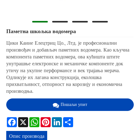
Паметна шкољка водомера
Цики Каиие Елецтриц Цо., Лтд. је професионални
произвођач и добављач паметних водомера. Као кључна
компонента паметних водомера, ова кућишта штите
унутрашње електронске и механичке компоненте док
утичу на укупне перформансе и век трајања мерача.
Одликује их лагана конструкција, еколошка
прихватљивост, отпорност на корозију и економична
производња.
Пошаљи упит
Facebook
X
WhatsApp
Pinterest
LinkedIn
Share
Опис производа