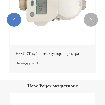


НБ-ИОТ кућиште актуатора водомера
Погледај још >>
Невс Рецоммендатионс