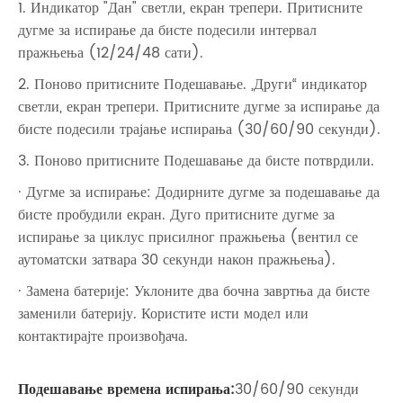
1. Индикатор "Дан" светли, екран трепери. Притисните
дугме за испирање да бисте подесили интервал
пражњења (12/24/48 сати).
2. Поново притисните Подешавање. „Други“ индикатор
светли, екран трепери. Притисните дугме за испирање да
бисте подесили трајање испирања (30/60/90 секунди).
3. Поново притисните Подешавање да бисте потврдили.
· Дугме за испирање: Додирните дугме за подешавање да
бисте пробудили екран. Дуго притисните дугме за
испирање за циклус присилног пражњења (вентил се
аутоматски затвара 30 секунди након пражњења).
· Замена батерије: Уклоните два бочна завртња да бисте
заменили батерију. Користите исти модел или
контактирајте произвођача.
Подешавање времена испирања:
30/60/90 секунди