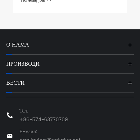
Погледај још >>
О НАМА
ПРОИЗВОДИ
ВЕСТИ
Тел:

+86-574-63770709
Е-маил:
