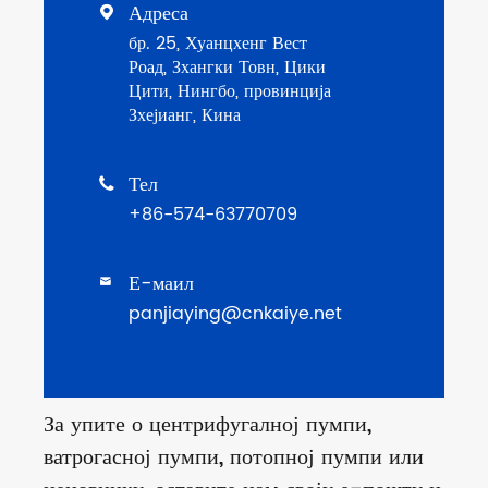
Адреса

бр. 25, Хуанцхенг Вест
Роад, Зхангки Товн, Цики
Цити, Нингбо, провинција
Зхејианг, Кина
Тел

+86-574-63770709
Е-маил

panjiaying@cnkaiye.net
За упите о центрифугалној пумпи,
ватрогасној пумпи, потопној пумпи или