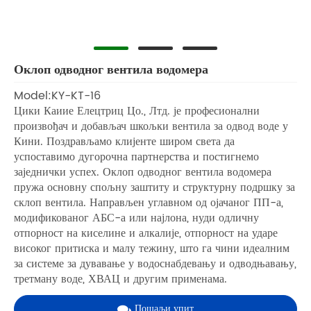
Оклоп одводног вентила водомера
Model:KY-KT-16
Цики Каиие Елецтриц Цо., Лтд. је професионални
произвођач и добављач шкољки вентила за одвод воде у
Кини. Поздрављамо клијенте широм света да
успоставимо дугорочна партнерства и постигнемо
заједнички успех. Оклоп одводног вентила водомера
пружа основну спољну заштиту и структурну подршку за
склоп вентила. Направљен углавном од ојачаног ПП-а,
модификованог АБС-а или најлона, нуди одличну
отпорност на киселине и алкалије, отпорност на ударе
високог притиска и малу тежину, што га чини идеалним
за системе за дувавање у водоснабдевању и одводњавању,
третману воде, ХВАЦ и другим применама.
Пошаљи упит