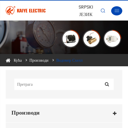
SRPSKI


ЈЕЗИК
Кућа
Производи
Водомер Схелл
Производи