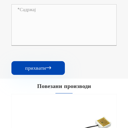
прихвати

Повезани производи