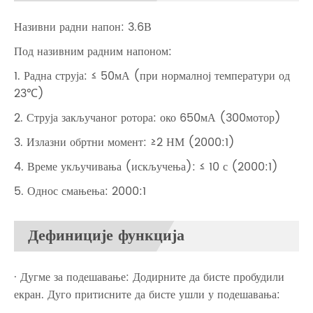
Називни радни напон: 3.6В
Под називним радним напоном:
1. Радна струја: ≤ 50мА (при нормалној температури од
23℃)
2. Струја закључаног ротора: око 650мА (300мотор)
3. Излазни обртни момент: ≥2 НМ (2000:1)
4. Време укључивања (искључења): ≤ 10 с (2000:1)
5. Однос смањења: 2000:1
Дефиниције функција
· Дугме за подешавање: Додирните да бисте пробудили
екран. Дуго притисните да бисте ушли у подешавања: