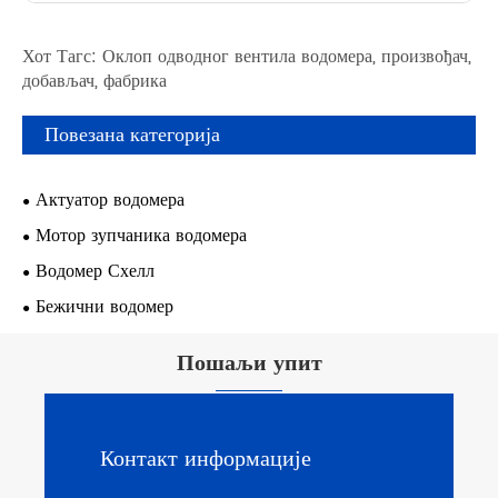
Хот Тагс: Оклоп одводног вентила водомера, произвођач,
добављач, фабрика
Повезана категорија
Актуатор водомера
Мотор зупчаника водомера
Водомер Схелл
Бежични водомер
Пошаљи упит
Контакт информације