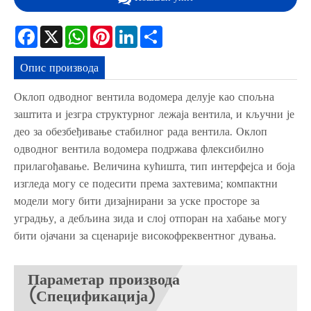
Facebook
X
WhatsApp
Pinterest
LinkedIn
Share
Опис производа
Оклоп одводног вентила водомера делује као спољна
заштита и језгра структурног лежаја вентила, и кључни је
део за обезбеђивање стабилног рада вентила. Оклоп
одводног вентила водомера подржава флексибилно
прилагођавање. Величина кућишта, тип интерфејса и боја
изгледа могу се подесити према захтевима; компактни
модели могу бити дизајнирани за уске просторе за
уградњу, а дебљина зида и слој отпоран на хабање могу
бити ојачани за сценарије високофреквентног дувања.
Параметар производа
(Спецификација)